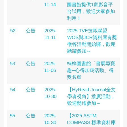
11-14
圖書館提供1家影音平
台試用，歡迎大家多加
利用！
52
公告
2025-
2025 TVE技職聯盟
11-11
WOS與JCR資料庫有獎
徵答活動開始囉，歡迎
踴躍參加～
53
公告
2025-
楠梓圖書館「書展尋寶
11-06
趣─心得加碼活動」得
獎名單
54
公告
2025-
【HyRead Journal全文
10-30
學者視角】推廣活動，
歡迎踴躍參加～
55
公告
2025-
【2025 ASTM
10-30
COMPASS 標準資料庫