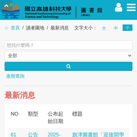
:::
首頁
讀者園地
最新消息
文字大小：
小
大
中
教職員
學生
校友
其他
訪客
進階查詢
最新消息
NO
類型
公布起
標題
始日期
61
公告
2025-
旗津圖書館「迎接開學