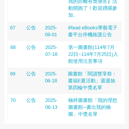
我的距離有獎徵答】活
動開跑了！歡迎踴躍參
加。
67
公告
2025-
iRead eBooks華藝電子
09-01
書平台停機維護公告
68
公告
2025-
第一圖書館(114年7月
07-18
22日~114年7月25日)入
館使用注意事項
69
公告
2025-
圖書館「閱讀雙享祭：
06-18
書福E夏活動」週週抽
第四輪中獎名單
70
公告
2025-
楠梓圖書館「我的理想
06-13
圖書館─書出我的楠
圖」中獎名單