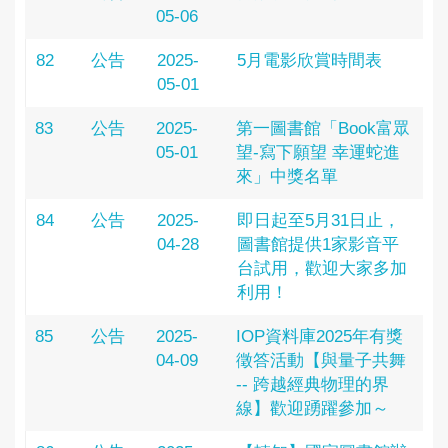
05-06
82
公告
2025-
5月電影欣賞時間表
05-01
83
公告
2025-
第一圖書館「Book富眾
05-01
望-寫下願望 幸運蛇進
來」中獎名單
84
公告
2025-
即日起至5月31日止，
04-28
圖書館提供1家影音平
台試用，歡迎大家多加
利用！
85
公告
2025-
IOP資料庫2025年有獎
04-09
徵答活動【與量子共舞
-- 跨越經典物理的界
線】歡迎踴躍參加～