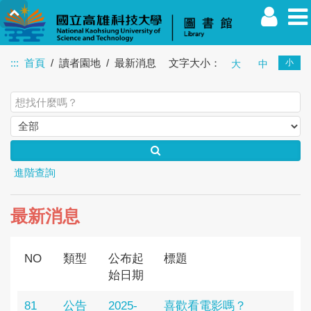
:::
首頁
讀者園地
最新消息
文字大小：
小
大
中
教職員
學生
校友
其他
訪客
進階查詢
最新消息
NO
類型
公布起
標題
始日期
81
公告
2025-
喜歡看電影嗎？