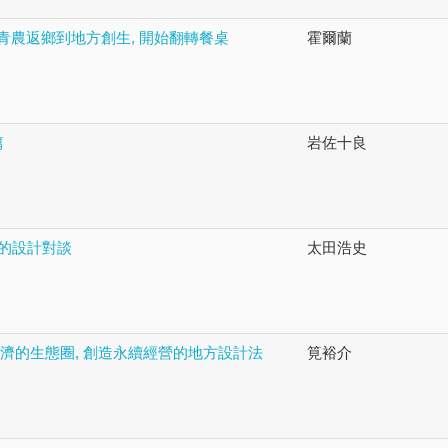
青農返鄉到地方創生, 開始翻轉餐桌
霍爾蘭
篇
岩佐十良
趣的設計對談
太田浩史
與經濟的生態圈, 創造永續經營的地方設計法
筧裕介