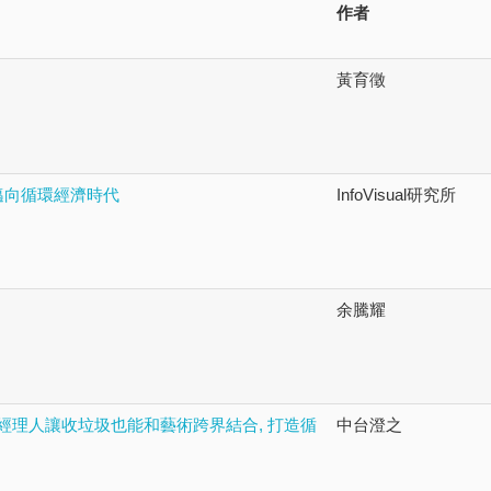
作者
黃育徵
 邁向循環經濟時代
InfoVisual研究所
余騰耀
司經理人讓收垃圾也能和藝術跨界結合, 打造循
中台澄之