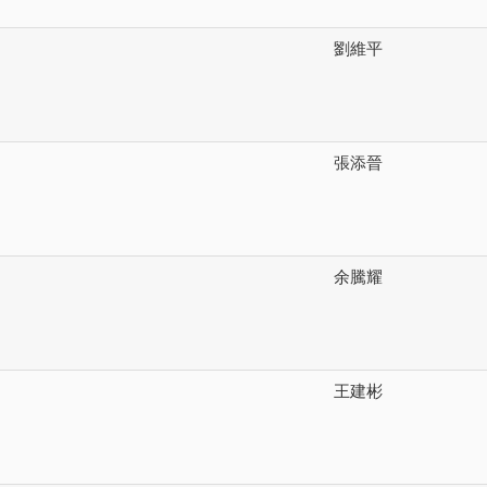
劉維平
張添晉
余騰耀
王建彬