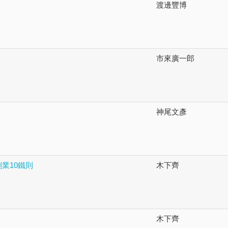
渡邊豐博
市來廣一郎
神尾文彥
創業10鐵則
木下齊
木下齊