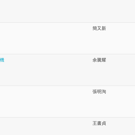
簡又新
機
余騰耀
張明洵
王書貞