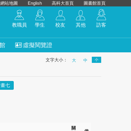
網站地圖
English
高科大首頁
圖書館首頁
教職員
學生
校友
其他
訪客
館
虛擬閱覽證
文字大小：
小
大
中
計畫七
關