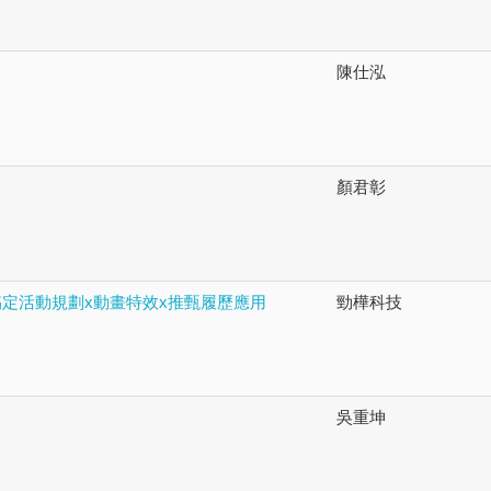
陳仕泓
顏君彰
方位快速搞定活動規劃x動畫特效x推甄履歷應用
勁樺科技
吳重坤