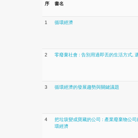
序
書名
1
循環經濟
2
零廢棄社會 : 告別用過即丟的生活方式,
3
循環經濟的發展趨勢與關鍵議題
4
把垃圾變成寶藏的公司 : 產業廢棄物公
環經濟