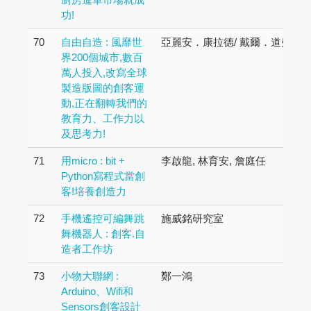
功!
70
自由自造 : 風靡世
亞麗安．康拉德/ 戴爾．道弗帝
界200個城市,數百
萬人投入,改寫全球
製造版圖的創客運
動,正在翻轉我們的
教育力、工作力以
及思考力!
71
用micro : bit +
李啟龍, 林育安, 詹庭任
Python寫程式當創
客!培養創造力
72
手機遙控可編舞跳
施威銘研究室
舞機器人 : 創客.自
造者工作坊
73
小物大聯網 :
鄭一鴻
Arduino、Wifi和
Sensors創客設計