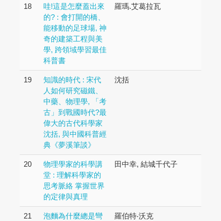
18
哇!這是怎麼蓋出來
羅瑪.艾葛拉瓦
的? : 會打開的橋、
能移動的足球場, 神
奇的建築工程與美
學, 跨領域學習最佳
科普書
19
知識的時代 : 宋代
沈括
人如何研究磁鐵、
中藥、物理學, 「考
古」到戰國時代?最
偉大的古代科學家
沈括, 與中國科普經
典《夢溪筆談》
20
物理學家的科學講
田中幸, 結城千代子
堂 : 理解科學家的
思考脈絡 掌握世界
的定律與真理
21
泡麵為什麼總是彎
羅伯特‧沃克