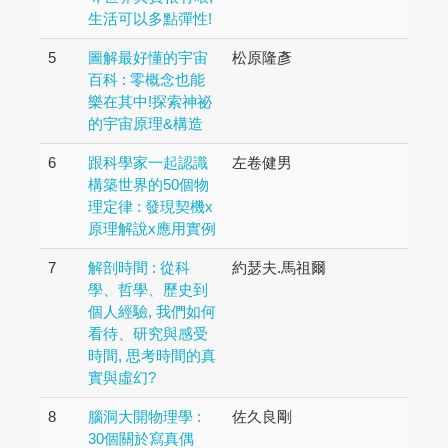
生活可以多點彈性!
5
圖解最好懂的宇宙
松原隆彥
百科 : 零概念也能
樂在其中!探索神祕
的宇宙原理&構造
6
跟科學家一起認識
左卷健男
構築世界的50個物
理定律 : 發現契機x
原理解說x應用實例
7
解剖時間 : 從科
約瑟夫.馬祖爾
學、哲學、歷史到
個人經驗, 我們如何
看待、研究與感受
時間, 思考時間的真
實與虛幻?
8
腦洞大開物理學 :
佐久良剛
30個關於寫真偶