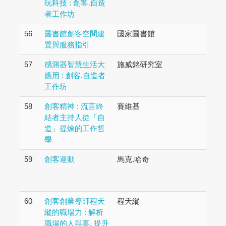
玩科技 : 創客.自造
者工作坊
56
圖書館創客空間建
國家圖書館
置與服務指引
57
感測器智慧生活大
施威銘研究室
應用 : 創客.自造者
工作坊
58
創客精神 : 流言終
賽維基
結者主持人從「自
造」提煉的工作哲
學
59
創客運動
馬克.哈奇
60
創客創業導師程天
程天縱
縱的職場力 : 解析
職場的人與事, 提升