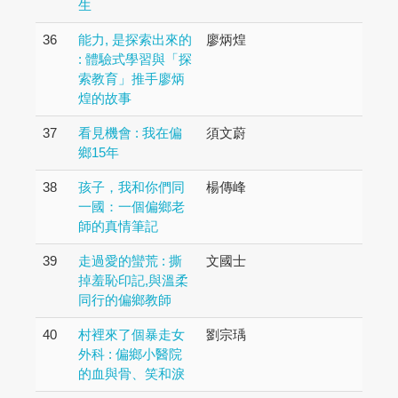
生
36
能力, 是探索出來的
廖炳煌
: 體驗式學習與「探
索教育」推手廖炳
煌的故事
37
看見機會 : 我在偏
須文蔚
鄉15年
38
孩子，我和你們同
楊傳峰
一國：一個偏鄉老
師的真情筆記
39
走過愛的蠻荒 : 撕
文國士
掉羞恥印記,與溫柔
同行的偏鄉教師
40
村裡來了個暴走女
劉宗瑀
外科 : 偏鄉小醫院
的血與骨、笑和淚