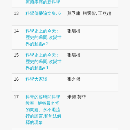
療癒疼痛的新科學
13
科學傳播論文集. 6
莫季庸, 柯舜智, 王燕超
14
科學史上的今天 :
張瑞棋
歷史的瞬間,改變世
界的起點v.2
15
科學史上的今天 :
張瑞棋
歷史的瞬間,改變世
界的起點v.1
16
科學大家談
張之傑
17
科青的趕時間科學
米契.莫菲
教室 : 解答最奇怪
的問題、永不退流
行的謠言,和無法解
釋的現象