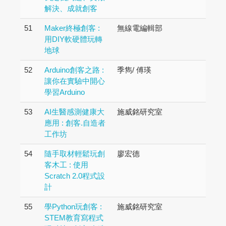
解決、成就創客
51
Maker終極創客 :
無線電編輯部
用DIY軟硬體玩轉
地球
52
Arduino創客之路 :
季雋/ 傅瑛
讓你在實驗中開心
學習Arduino
53
AI生醫感測健康大
施威銘研究室
應用 : 創客.自造者
工作坊
54
隨手取材輕鬆玩創
廖宏德
客木工 : 使用
Scratch 2.0程式設
計
55
學Python玩創客 :
施威銘研究室
STEM教育寫程式