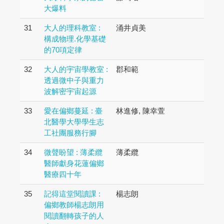
大爆料
31
大人的理科教室 :
涌井貞美
構成物理.化學基礎
的70項定律
32
大人的宇宙學教室 :
郡和範
透過微中子與重力
波解密宇宙起源
33
愛在偏鄉蔓延 : 臺
林進修, 陳幸萱
北醫學大學學生志
工社團服務行腳
34
微聲盼望 : 薄柔纜
薄柔纜
醫師獻身花蓮偏鄉
醫療四十年
35
記得這堂閱讀課 :
楊志朗
偏鄉教師楊志朗用
閱讀翻轉孩子的人