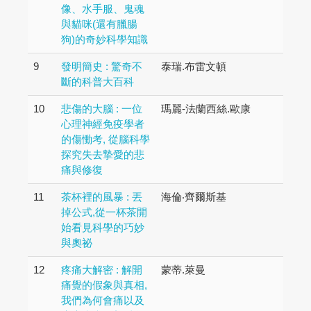
像、水手服、鬼魂
與貓咪(還有臘腸
狗)的奇妙科學知識
9
發明簡史 : 驚奇不
泰瑞.布雷文頓
斷的科普大百科
10
悲傷的大腦 : 一位
瑪麗-法蘭西絲.歐康
心理神經免疫學者
的傷慟考, 從腦科學
探究失去摯愛的悲
痛與修復
11
茶杯裡的風暴 : 丟
海倫‧齊爾斯基
掉公式,從一杯茶開
始看見科學的巧妙
與奧祕
12
疼痛大解密 : 解開
蒙蒂.萊曼
痛覺的假象與真相,
我們為何會痛以及