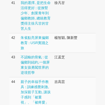
41
我的選擇, 是把生命
徐凡甘
活得更好 : 從換腎
少年、創業青年到
偏鄉教師, 總統教育
獎得主徐凡甘的甘
苦人生
42
朱雀點亮屏東偏鄉
楊智穎, 陳新豐
教育 : USR實踐之
旅
43
不認輸的骨氣 : 從
江孟芝
偏鄉到紐約,一個屏
東女孩勇闖世界的
逆境哲學
44
親子的幸福手作教
吉高芸
具 : 訓練感覺刺激,
加深親子互動, 讓孩
子感到「被重
視」、「被疼愛」