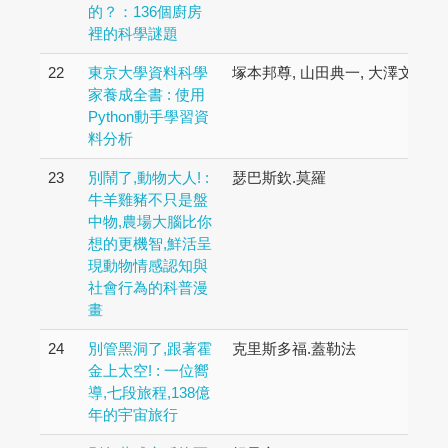
的？：136個廚房
裡的科學謎題
22
東京大學資料科學
塚本邦尊, 山田典一, 大澤文孝
家養成全書 : 使用
Python動手學習資
料分析
23
別鬧了,動物大人! :
瑟巴斯欽.莫羅
牛羊雞豬不只是盤
中物,農場大腦比你
想的更機智,鮮活呈
現動物情感認知與
社會行為的科普漫
畫
24
別管黑洞了,跟著霍
克里斯多福.蓋勒法
金上太空! : 一位嚮
導,七段旅程,138億
年的宇宙旅行