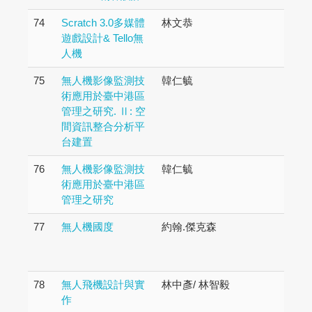
74
Scratch 3.0多媒體
林文恭
遊戲設計& Tello無
人機
75
無人機影像監測技
韓仁毓
術應用於臺中港區
管理之研究. Ⅱ: 空
間資訊整合分析平
台建置
76
無人機影像監測技
韓仁毓
術應用於臺中港區
管理之研究
77
無人機國度
約翰.傑克森
78
無人飛機設計與實
林中彥/ 林智毅
作