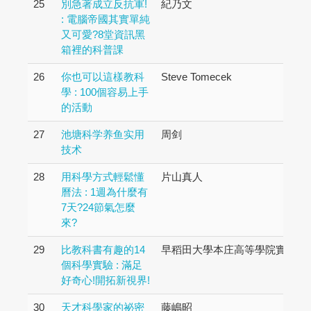
25
別急著成立反抗軍!
紀乃文
: 電腦帝國其實單純
又可愛?8堂資訊黑
箱裡的科普課
26
你也可以這樣教科
Steve Tomecek
學 : 100個容易上手
的活動
27
池塘科学养鱼实用
周剑
技术
28
用科學方式輕鬆懂
片山真人
曆法 : 1週為什麼有
7天?24節氣怎麼
來?
29
比教科書有趣的14
早稻田大學本庄高等學院實驗開
個科學實驗 : 滿足
好奇心!開拓新視界!
30
天才科學家的祕密
藤嶋昭