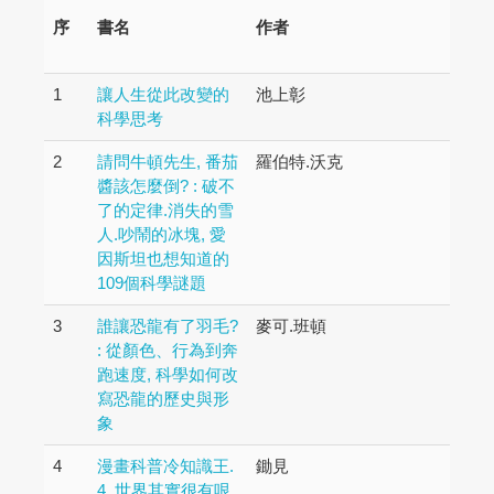
序
書名
作者
1
讓人生從此改變的
池上彰
科學思考
2
請問牛頓先生, 番茄
羅伯特.沃克
醬該怎麼倒? : 破不
了的定律.消失的雪
人.吵鬧的冰塊, 愛
因斯坦也想知道的
109個科學謎題
3
誰讓恐龍有了羽毛?
麥可.班頓
: 從顏色、行為到奔
跑速度, 科學如何改
寫恐龍的歷史與形
象
4
漫畫科普冷知識王.
鋤見
4, 世界其實很有哏,