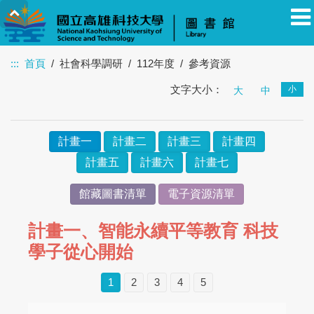
:::
首頁
社會科學調研
112年度
參考資源
文字大小：
小
教職員
學生
校友
其他
大
訪客
中
計畫一
計畫二
計畫三
計畫四
計畫五
計畫六
計畫七
館藏圖書清單
電子資源清單
計畫一、智能永續平等教育 科技
學子從心開始
1
2
3
4
5