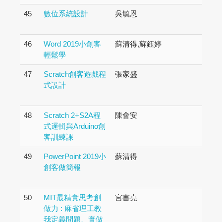
45
數位系統設計
吳毓恩
46
Word 2019小創客
蘇清得,蘇鈺婷
輕鬆學
47
Scratch創客遊戲程
張家盛
式設計
48
Scratch 2+S2A程
陳會安
式邏輯與Arduino創
客訓練課
49
PowerPoint 2019小
蘇清得
創客做簡報
50
MIT最精實思考創
宮書堯
做力 : 麻省理工教
我定義問題、實做