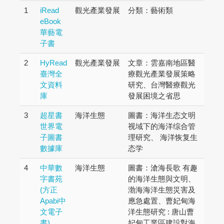
1
iRead
觀光產業發展
分類：藝術類
eBook
華藝電
子書
2
HyRead
觀光產業發展
文章：雲嘉南地區醫
臺灣全
療觀光產業發展策略
文資料
研究、台灣醫療觀光
庫
發展困境之省思
3
超星書
海洋生態
圖書：海洋生态文明
世界電
视域下的海洋综合管
子圖書
理研究、 海洋恢复生
數據庫
态学
4
中華數
海洋生態
圖書：滄海長歌 有趣
字書苑
的海洋生態與文明、
(方正
渤海海洋生態災害及
Apabi中
應急處置、曹妃甸海
文電子
洋生態研究 : 唐山曹
書)
妃甸工業區建設對海