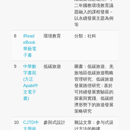
二年國教環境教育議
題融入的課程發展－
以永續發展主題為例
等
8
iRead
環境教育
分類：社科
eBook
華藝電
子書
9
中華數
低碳旅遊
圖書：低碳旅遊、羌
字書苑
族地區低碳旅遊戰略
(方正
管理研究、低碳旅遊
Apabi中
發展路徑研究 : 基於
文電子
可持續發展實驗區的
書)
探索與實踐、低碳經
濟形勢下的旅遊發展
策略研究
10
CJTD中
參與式設計
雜誌文章：参与式设
文學術
计方法的构建