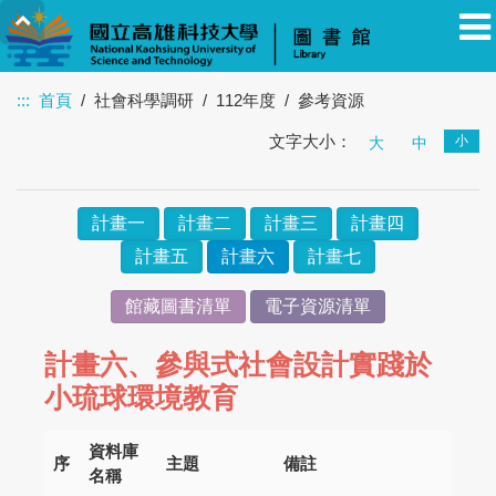
:::
首頁
社會科學調研
112年度
參考資源
文字大小：
小
教職員
學生
校友
其他
大
訪客
中
計畫一
計畫二
計畫三
計畫四
計畫五
計畫六
計畫七
館藏圖書清單
電子資源清單
計畫六、參與式社會設計實踐於
小琉球環境教育
資料庫
序
主題
備註
名稱