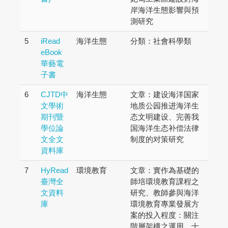
岸海洋生態影響與預
測研究
5
iRead
海洋生態
分類：社會科學類
eBook
華藝電
子書
6
CJTD中
海洋生態
文章：建设海洋国家
文學術
地质公园推进海洋生
期刊暨
态文明建设、完善我
學位論
国海洋生态补偿法律
文全文
制度的对策研究
資料庫
7
HyRead
環境教育
文章：實作為基礎的
臺灣全
師培環境教育課程之
文資料
研究、教師參與海洋
庫
環境教育專業發展方
案的投入程度：關注
階層架構之運用、十